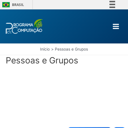
BRASIL
Ir
Simplifique!
para
Comunica BR
o
conteúdo
Main
Participe
Acesso à informação
Menu
Legislação
Início
Pessoas e Grupos
Canais
Pessoas e Grupos